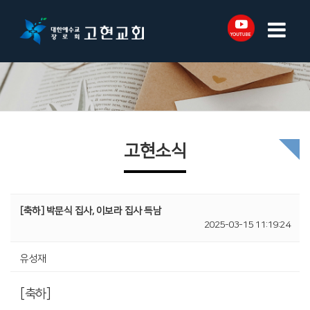
고현소식
[축하] 박문식 집사, 이보라 집사 득남
2025-03-15 11:19:24
유성재
[축하]