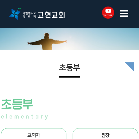
초등부
초등부
elementary
교역자
팀장