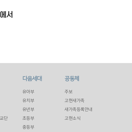
회에서
다음세대
공동체
유아부
주보
유치부
고현새가족
유년부
새가족등록안내
교단
초등부
고현소식
중등부