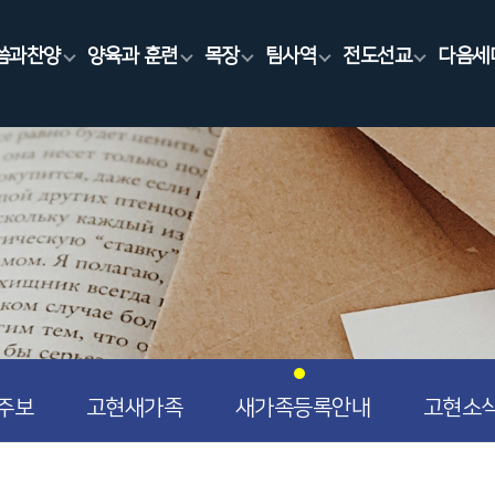
씀과찬양
양육과 훈련
목장
팀사역
전도선교
다음세
주보
고현새가족
새가족등록안내
고현소