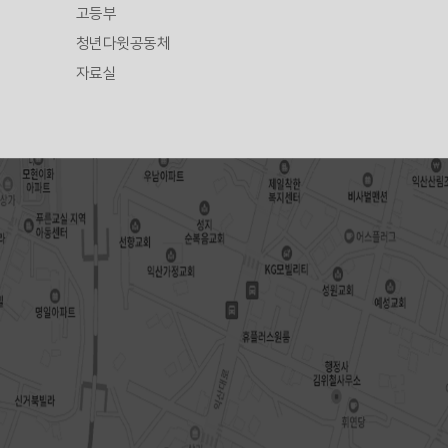
고등부
청년다윗공동체
자료실