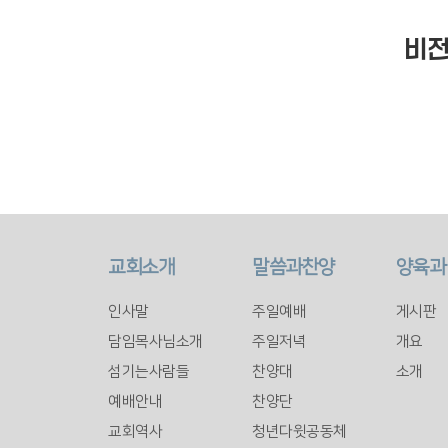
비전
교회소개
말씀과찬양
양육과
인사말
주일예배
게시판
담임목사님소개
주일저녁
개요
섬기는사람들
찬양대
소개
예배안내
찬양단
교회역사
청년다윗공동체