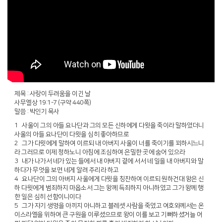
제목 : 사랑이 두려움을 이긴 날
사무엘상 19:1-7 (구약 440쪽)
말씀 : 박인기 목사
1 사울이 그의 아들 요나단과 그의 모든 신하에게 다윗을 죽이라 말하였더니
사울의 아들 요나단이 다윗을 심히 좋아하므로
2 그가 다윗에게 말하여 이르되 내 아버지 사울이 너를 죽이기를 꾀하시느니
라 그러므로 이제 청하노니 아침에 조심하여 은밀한 곳에 숨어 있으라
3 내가 나가서 네가 있는 들에서 내 아버지 곁에 서서 네 일을 내 아버지와 말
하다가 무엇을 보면 네게 알려 주리라 하고
4 요나단이 그의 아버지 사울에게 다윗을 칭찬하여 이르되 원하건대 왕은 신
하 다윗에게 범죄하지 마옵소서 그는 왕께 득죄하지 아니하였고 그가 왕께 행
한 일은 심히 선함이니이다
5 그가 자기 생명을 아끼지 아니하고 블레셋 사람을 죽였고 여호와께서는 온
이스라엘을 위하여 큰 구원을 이루셨으므로 왕이 이를 보고 기뻐하셨거늘 어