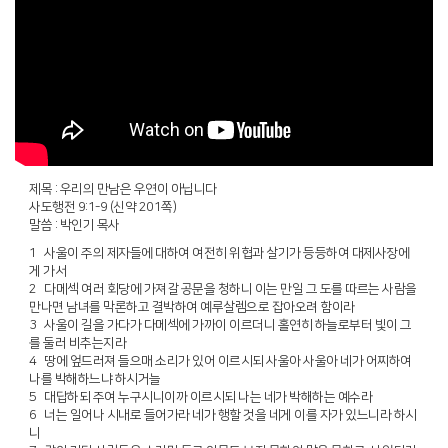
제목 : 우리의 만남은 우연이 아닙니다
사도행전 9:1-9 (신약 201쪽)
말씀 : 박인기 목사
1 사울이 주의 제자들에 대하여 여전히 위협과 살기가 등등하여 대제사장에
게 가서
2 다메섹 여러 회당에 가져갈 공문을 청하니 이는 만일 그 도를 따르는 사람을
만나면 남녀를 막론하고 결박하여 예루살렘으로 잡아오려 함이라
3 사울이 길을 가다가 다메섹에 가까이 이르더니 홀연히 하늘로부터 빛이 그
를 둘러 비추는지라
4 땅에 엎드러져 들으매 소리가 있어 이르시되 사울아 사울아 네가 어찌하여
나를 박해하느냐 하시거늘
5 대답하되 주여 누구시니이까 이르시되 나는 네가 박해하는 예수라
6 너는 일어나 시내로 들어가라 네가 행할 것을 네게 이를 자가 있느니라 하시
니