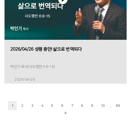
2026/04/26 성령 충만! 삶으로 번역되다
박인기 목사(사도행전 6:8-15)
2026-04-26
...
1
2
3
4
5
6
7
8
9
10
89