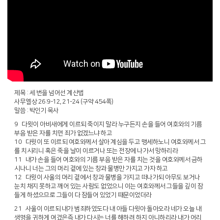
제목 : 세 번을 넘어선 계산법
사무엘상 26:9-12, 21-24 (구약 454쪽)
말씀 : 박인기 목사
9 다윗이 아비새에게 이르되 죽이지 말라 누구든지 손을 들어 여호와의 기름
부음 받은 자를 치면 죄가 없겠느냐 하고
10 다윗이 또 이르되 여호와께서 살아 계심을 두고 맹세하노니 여호와께서 그
를 치시리니 혹은 죽을 날이 이르거나 또는 전장에 나가서 망하리라
11 내가 손을 들어 여호와의 기름 부음 받은 자를 치는 것을 여호와께서 금하
시나니 너는 그의 머리 곁에 있는 창과 물병만 가지고 가자 하고
12 다윗이 사울의 머리 곁에서 창과 물병을 가지고 떠나가되 아무도 보거나
눈치 채지 못하고 깨어 있는 사람도 없었으니 이는 여호와께서 그들을 깊이 잠
들게 하셨으므로 그들이 다 잠들어 있었기 때문이었더라
21 사울이 이르되 내가 범죄하였도다 내 아들 다윗아 돌아오라 네가 오늘 내
생명을 귀하게 여겼은즉 내가 다시는 너를 해하려 하지 아니하리라 내가 어리