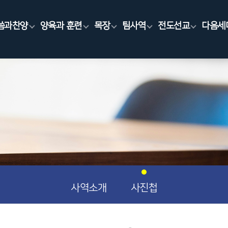
씀과찬양
양육과 훈련
목장
팀사역
전도선교
다음세
사역소개
사진첩