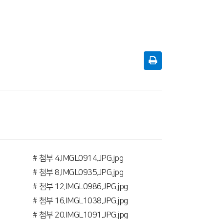
# 첨부 4.IMGL0914.JPG.jpg
# 첨부 8.IMGL0935.JPG.jpg
# 첨부 12.IMGL0986.JPG.jpg
# 첨부 16.IMGL1038.JPG.jpg
# 첨부 20.IMGL1091.JPG.jpg