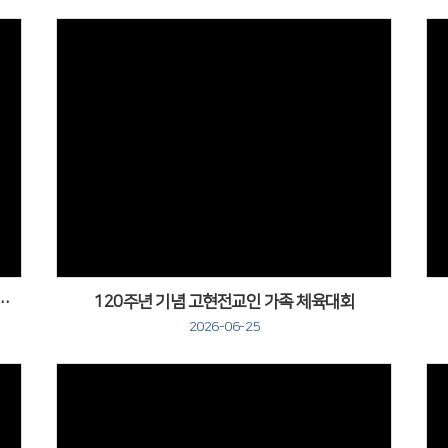
벤에셀찬양선교단 34주년 찬양집회
120주년 기념 고현전교인 가족 체육대회
2026-06-25