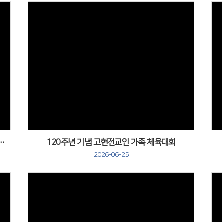
벤에셀찬양선교단 34주년 찬양집회
120주년 기념 고현전교인 가족 체육대회
2026-06-25