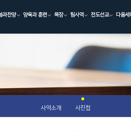
씀과찬양
양육과 훈련
목장
팀사역
전도선교
다음세
사역소개
사진첩