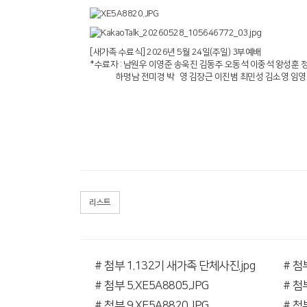
[새가족 수료식] 2026년 5월 24일(주일) 3부예배
*수료자 : 남원우 이영준 송욱진 김동주 오동석 이중석 왕성훈 
하명남 전미경 박 영 김장근 이진범 최민성 김소영 임영
리스트
# 첨부 1.132기 새가족 단체사진.jpg
# 첨부
# 첨부 5.XE5A8805.JPG
# 첨부
# 첨부 9.XE5A8820.JPG