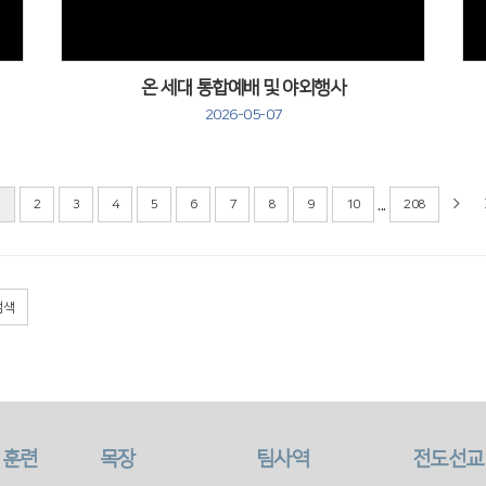
온 세대 통합예배 및 야외행사
2026-05-07
...
1
2
3
4
5
6
7
8
9
10
208
검색
 훈련
목장
팀사역
전도선교