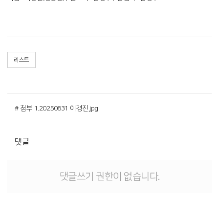
리스트
# 첨부 1.20250831 이경진.jpg
댓글
댓글쓰기 권한이 없습니다.