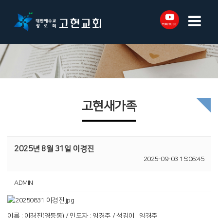
고현새가족
2025년 8월 31일 이경진
2025-09-03 15:06:45
ADMIN
이름 : 이경진(영등동) / 인도자 : 임경주 / 섬김이 : 임경주