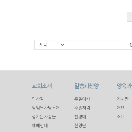
교회소개
말씀과찬양
양육과
인사말
주일예배
게시판
담임목사님소개
주일저녁
개요
섬기는사람들
찬양대
소개
예배안내
찬양단