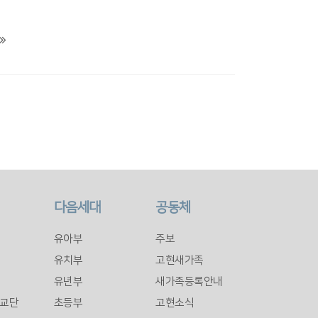
다음세대
공동체
유아부
주보
유치부
고현새가족
유년부
새가족등록안내
교단
초등부
고현소식