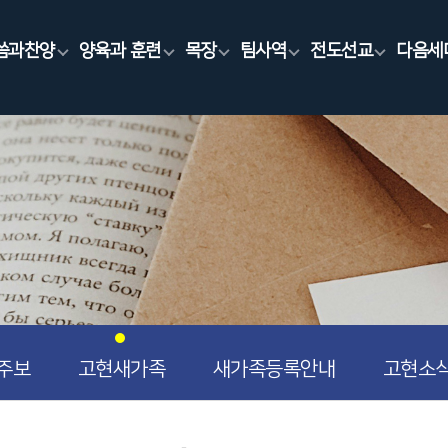
씀과찬양
양육과 훈련
목장
팀사역
전도선교
다음세
주보
고현새가족
새가족등록안내
고현소