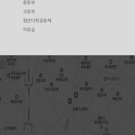
중등부
고등부
청년다윗공동체
자료실