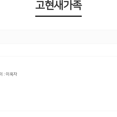
고현새가족
이 : 이옥자