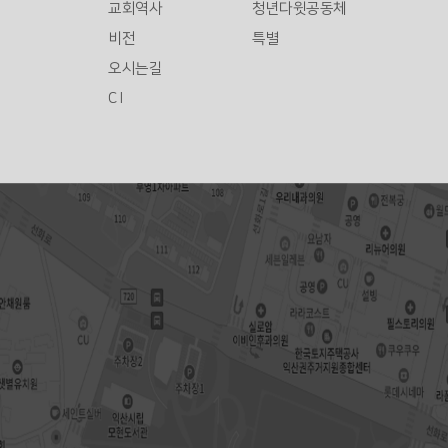
교회역사
청년다윗공동체
비전
특별
오시는길
C I