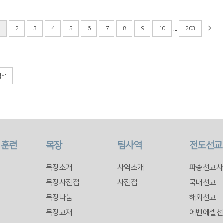
...
1
2
3
4
5
6
7
8
9
10
203
검색
 훈련
목장
팀사역
전도선교
목장소개
사역소개
파송선교사
목장사진첩
사진첩
국내선교
목장나눔
해외선교
목장교재
에벤에셀선