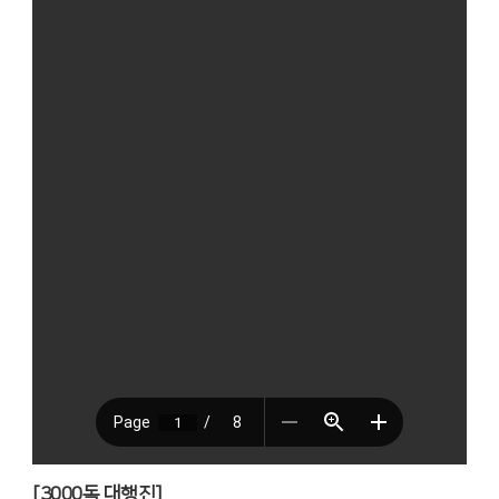
[3000
독 대행진
]