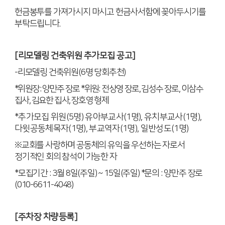
헌금봉투를 가져가시지 마시고 헌금사서함에 꽂아두시기를
부탁드립니다
.
[
리모델링 건축위원 추가모집 공고
]
-
리모델링 건축위원
(6
명 당회추천
)
*
위원장
:
양만주 장로
*
위원
:
전상영 장로
,
김성수 장로
,
이삼수
집사
,
김요한 집사
,
장호영 형제
*
추가모집 위원
(5
명
)
유아부교사
(1
명
),
유치부교사
(1
명
),
다윗공동체목자
(1
명
),
부교역자
(1
명
),
일반성도
(1
명
)
※
교회를 사랑하며 공동체의 유익을 우선하는 자로서
정기적인 회의 참석이 가능한 자
*
모집기간
: 3
월
8
일
(
주일
) ~ 15
일
(
주일
) *
문의
:
양만주 장로
(010-6611-4048)
[
주차장 차량등록
]