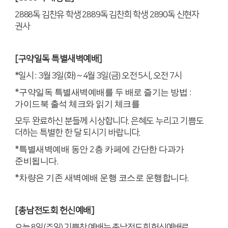
2888
독 김찬유 학생
2889
독 김찬희 학생
2890
독 신현자
권사
[
구약일독 특별새벽예배
]
*
일시
: 3
월
3
일
(
화
) ~ 4
월
3
일
(
금
)
오전
5
시
,
오전
7
시
*
구약일독 특별새벽예배를 두 배로 즐기는 방법
:
가이드북 출석 체크와 읽기 체크를
모두 완료하신 분들께 시상합니다
.
은혜도 누리고 기쁨도
더하는 특별한 한 달 되시기 바랍니다
.
*
특별새벽예배 동안
2
층 카페에 간단한 다과가
준비됩니다
.
*
차량은 기존 새벽예배 운행 코스로 운행합니다
.
[
총남전도회 헌신예배
]
오늘
8
일
(
주일
)
기쁨찬 예배는 총남전도회 헌신예배로