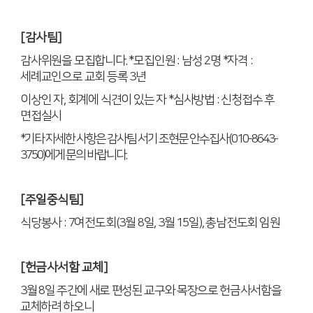
[
감사팀
]
감사위원을 모집합니다
. *
모집인원
:
남성
2
명
*
자격
:
세례교인으로 교회 등록
3
년
이상인 자
,
회계에 식견이 있는 자
*
심사방법
:
신청접수 후
면접실시
*
기타 자세한 사항은 감사팀 서기 조현문 안수집사
(010-8643-
3750)
에게 문의 바랍니다
.
[
주일중식팀
]
식당봉사
: 7
여전도회
(3
월
8
일
, 3
월
15
일
),
총남전도회 임원
[
헌금사서함 교체
]
3
월
8
일 주간에 새로 편성된 교구와 목장으로 헌금사서함을
교체하려 하오니