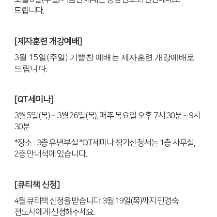
드립니다
.
[
제자훈련 개강예배
]
3
월
15
일
(
주일
)
기쁨찬 예배는 제자훈련 개강예배로
드립니다
.
[QT
세미나
]
3
월
5
일
(
목
) ~ 3
월
26
일
(
목
),
매주 목요일 오후
7
시
30
분
~ 9
시
30
분
*
장소
: 3
층 유년부실
*QT
세미나 참가신청서는
1
층 사무실
,
2
층 안내석에 있습니다
.
[
큐티책 신청
]
4
월 큐티책 신청을 받습니다
. 3
월
19
일
(
목
)
까지 민경숙
전도사에게 신청해주세요
.