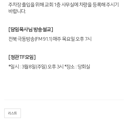
주차장 출입을 위해 교회
1
층 사무실에 차량을 등록해 주시기
바랍니다
.
[
담임목사님 방송설교
]
전북 극동방송
(FM 91.1)
매주 목요일 오후
7
시
[
정관
TF
모임
]
*
일시
: 3
월
8
일
(
주일
)
오후
3
시
*
장소
:
당회실
리스트