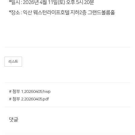
*
일시
: 2026
년
4
월
11
일
(
토
)
오후
5
시
20
분
*
장소
:
익산 웨스턴라이프호텔 지하
2
층 그랜드볼룸홀
리스트
# 첨부 1.20260405.hwp
# 첨부 2.20260405.pdf
댓글