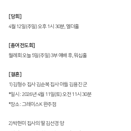
[
당회
]
4
월
12
일
(
주일
)
오후
1
시
30
분
,
엘더홀
[
총여전도회
]
월례회 오늘
5
일
(
주일
) 3
부 예배 후
,
워십홀
[
결혼
]
1)
김형수 집사 김순복 집사 아들 김용진 군
*
일시
: 2026
년
4
월
11
일
(
토
)
오전
11
시
30
분
*
장소
:
그레이스
K
완주점
2)
박현미 집사의 딸 김선경 양