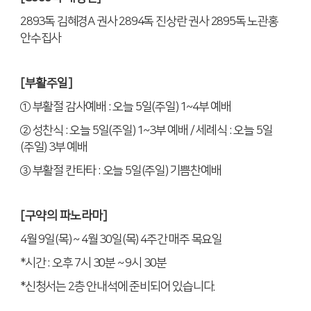
2893
독 김혜경
A
권사
2894
독 진상란 권사
2895
독 노관홍
안수집사
[
부활주일
]
①
부활절 감사예배
:
오늘
5
일
(
주일
) 1~4
부 예배
②
성찬식
:
오늘
5
일
(
주일
) 1~3
부 예배
/
세례식
:
오늘
5
일
(
주일
) 3
부 예배
③
부활절 칸타타
:
오늘
5
일
(
주일
)
기쁨찬예배
[
구약의 파노라마
]
4
월
9
일
(
목
) ~ 4
월
30
일
(
목
) 4
주간 매주 목요일
*
시간
:
오후
7
시
30
분
~ 9
시
30
분
*
신청서는
2
층 안내석에 준비되어 있습니다
.