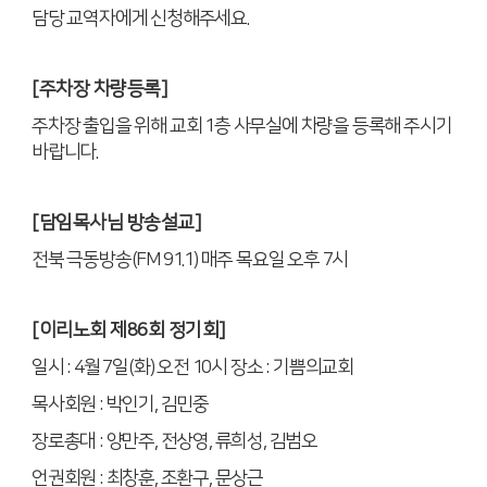
담당 교역자에게 신청해주세요
.
[
주차장 차량등록
]
주차장 출입을 위해 교회
1
층 사무실에 차량을 등록해 주시기
바랍니다
.
[
담임목사님 방송설교
]
전북 극동방송
(FM 91.1)
매주 목요일 오후
7
시
[
이리노회 제
86
회 정기회
]
일시
: 4
월
7
일
(
화
)
오전
10
시 장소
:
기쁨의교회
목사회원
:
박인기
,
김민중
장로총대
:
양만주
,
전상영
,
류희성
,
김범오
언권회원
:
최창훈
,
조환구
,
문상근