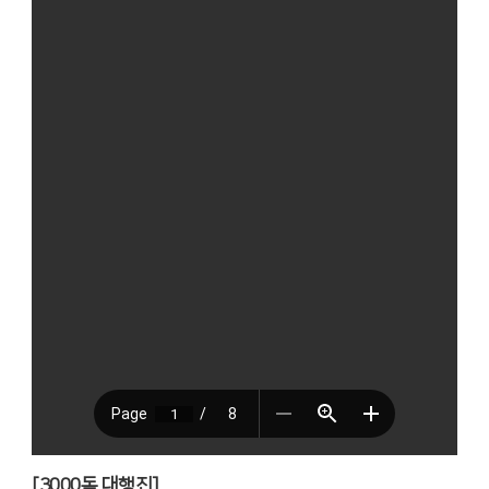
[3000
독 대행진
]