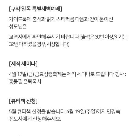
[
구약 일독 특별새벽예배
]
가이드북에 출석과 읽기 스티커를 다음과 같이 붙이신
성도님은
교역자에게 확인해 주시기 바랍니다
.
(
출석은
30
번 이상
,
읽기는
32
번 다 하셨을 경우
,
시상합니다
.)
[
제직 세미나
]
4
월
17
일
(
금
)
금요성령축제는 제직 세미나로 드립니다
.
강사
:
홍동필 은퇴목사
[
큐티책 신청
]
5
월 큐티책 신청을 받습니다
. 4
월
19
일
(
주일
)
까지 민경숙
전도사에게 신청해주세요
.