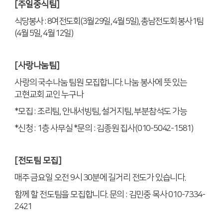
[
주일중식팀
]
식당봉사
: 8
여전도회
(3
월
29
일
, 4
월
5
일
),
총남전도회 봉사
1
팀
(4
월
5
일
, 4
월
12
일
)
[
사랑나눔팀
]
사랑의 국수나눔 팀원 모집합니다
.
나눔 봉사에 뜻 있는
고현교회 교인 누구나
*
모집
:
조리팀
,
안내서빙팀
,
설거지팀
,
부분참석도 가능
*
신청
: 1
층 사무실
*
문의
:
김종원 집사
(010-5042-1581)
[
전도팀 모집
]
매주 금요일 오전
9
시
30
분에 길거리 전도가 있습니다
.
함께 할 전도팀을 모집합니다
.
문의
:
김민중 목사
010-7334-
2421